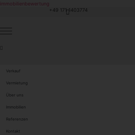
Zum
immobilienbewertung
+49 171 1403774
Inhalt
wechseln
Verkauf
Vermietung
Über uns
Immobilien
Referenzen
Kontakt