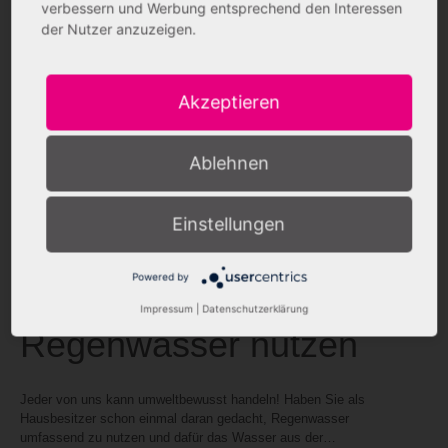
verbessern und Werbung entsprechend den Interessen
der Nutzer anzuzeigen.
Akzeptieren
Ablehnen
Einstellungen
16/11/2022
Powered by
Impressum
|
Datenschutzerklärung
Regenwasser nutzen
Jeder von uns kann umweltbewusst handeln! Haben Sie als
Hausbesitzer schon einmal daran gedacht, Regenwasser
umfassend zu nutzen und dafür das Wasser aus der…